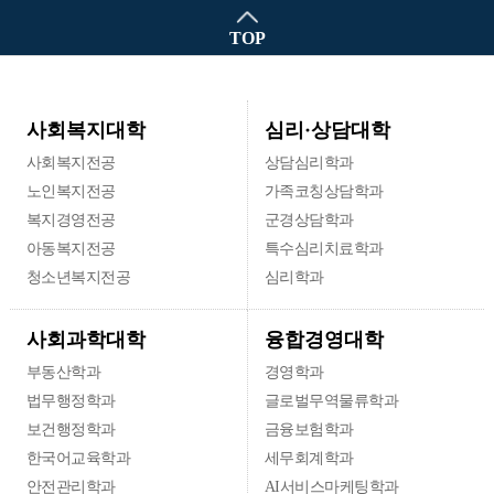
TOP
심리·상담대학
사회복지대학
사회복지전공
상담심리학과
노인복지전공
가족코칭상담학과
복지경영전공
군경상담학과
아동복지전공
특수심리치료학과
청소년복지전공
심리학과
융합경영대학
사회과학대학
부동산학과
경영학과
법무행정학과
글로벌무역물류학과
보건행정학과
금융보험학과
한국어교육학과
세무회계학과
안전관리학과
AI서비스마케팅학과