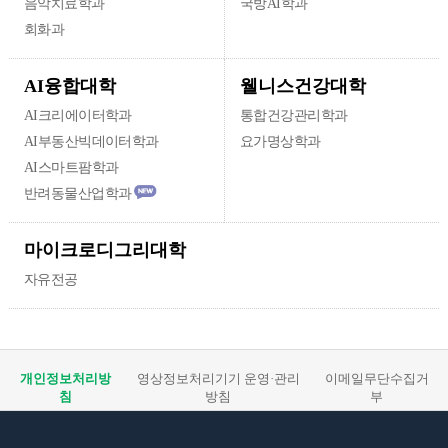
음악치료학과
국방AI학과
회화과
웰니스건강대학
AI융합대학
AI크리에이터학과
통합건강관리학과
AI부동산빅데이터학과
요가명상학과
AI스마트팜학과
반려동물산업학과
마이크로디그리대학
자유전공
개인정보처리방
영상정보처리기기 운영·관리
이메일무단수집거
침
방침
부