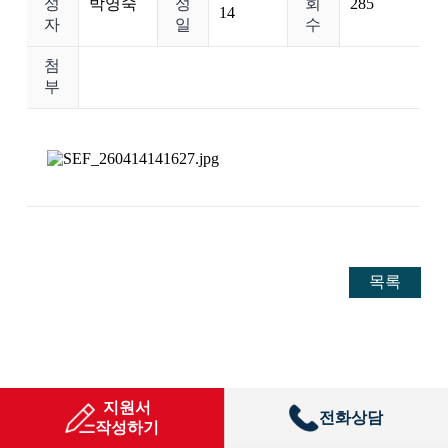
성
박영숙
성
회
285
14
자
일
수
첨
부
목록
지원서
전화상담
작성하기