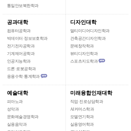
통일안보북한학과
디자인대학
공과대학
컴퓨터공학과
멀티미디어디자인학과
빅데이터·정보보호학과
건축공간디자인학과
전기전자공학과
문예창작학과
기계제어공학과
뷰티디자인학과
인공지능학과
스포츠지도학과
드론·로봇공학과
응용수학·통계학과
미래융합인재대학
예술대학
피아노과
직업·진로상담학과
성악과
AI커머스학과
문화예술경영학과
모델연기학과
실용음악과
실용영어학과