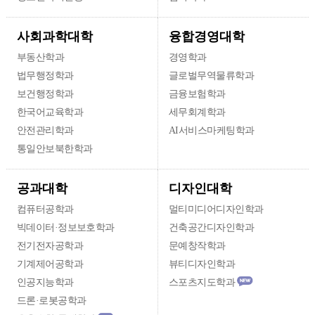
융합경영대학
사회과학대학
부동산학과
경영학과
법무행정학과
글로벌무역물류학과
보건행정학과
금융보험학과
한국어교육학과
세무회계학과
안전관리학과
AI서비스마케팅학과
통일안보북한학과
디자인대학
공과대학
컴퓨터공학과
멀티미디어디자인학과
빅데이터·정보보호학과
건축공간디자인학과
전기전자공학과
문예창작학과
기계제어공학과
뷰티디자인학과
인공지능학과
스포츠지도학과
드론·로봇공학과