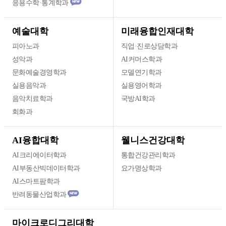
응용수학·통계학과
미래융합인재대학
예술대학
피아노과
직업·진로상담학과
성악과
AI커머스학과
문화예술경영학과
모델연기학과
실용음악과
실용영어학과
음악치료학과
국방AI학과
회화과
웰니스건강대학
AI융합대학
AI크리에이터학과
통합건강관리학과
AI부동산빅데이터학과
요가명상학과
AI스마트팜학과
반려동물산업학과
마이크로디그리대학