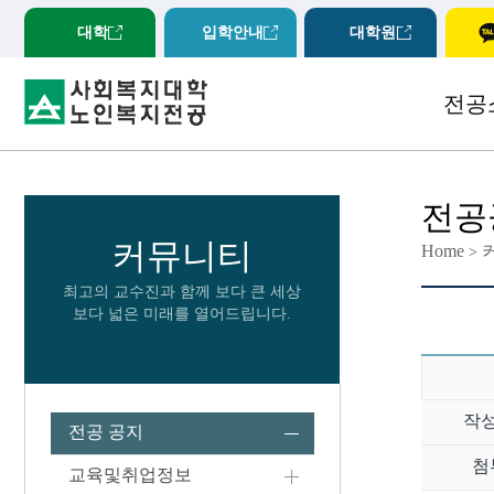
대학
입학안내
대학원
전공
전공
커뮤니티
Home
>
최고의 교수진과 함께 보다 큰 세상
보다 넓은 미래를 열어드립니다.
작
전공 공지
첨
교육및취업정보