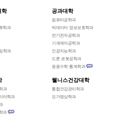
대학
공과대학
컴퓨터공학과
류학과
빅데이터·정보보호학과
전기전자공학과
기계제어공학과
팅학과
인공지능학과
드론·로봇공학과
응용수학·통계학과
웰니스건강대학
학
학과
통합건강관리학과
데이터학과
요가명상학과
과
학과