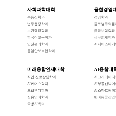
사회과학대학
융합경영
부동산학과
경영학과
법무행정학과
글로벌무역물
보건행정학과
금융보험학과
한국어교육학과
세무회계학과
안전관리학과
AI서비스마케
통일안보북한학과
미래융합인재대학
AI융합대
직업·진로상담학과
AI크리에이터
AI커머스학과
AI부동산빅
모델연기학과
AI스마트팜학
실용영어학과
반려동물산업
국방AI학과