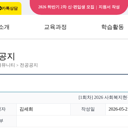
|
2026 하반기 2차 신·편입생 모집
지원서 작성
카톡상담
소개
교육과정
학습활동
공지
커뮤니티
전공공지
>
[1회차] 2026 사회복지
성자
김세희
작성일
2026-05-2
부