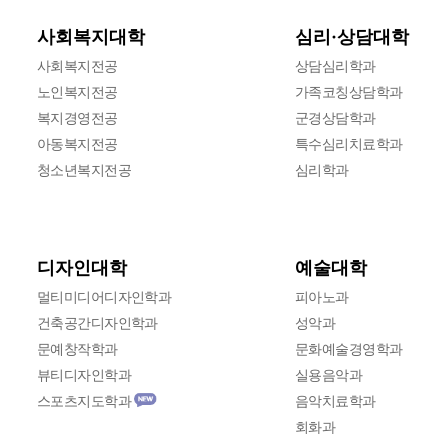
심리·상담대학
사회복지대학
사회복지전공
상담심리학과
노인복지전공
가족코칭상담학과
복지경영전공
군경상담학과
아동복지전공
특수심리치료학과
청소년복지전공
심리학과
디자인대학
예술대학
멀티미디어디자인학과
피아노과
건축공간디자인학과
성악과
문예창작학과
문화예술경영학과
뷰티디자인학과
실용음악과
스포츠지도학과
음악치료학과
회화과