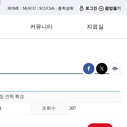
HOME
MySCU
SCUClub
총학생회
로그인
팝업열기
커뮤니티
자료실
현장 견학 특강
1
조회수
207