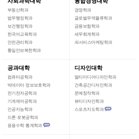
융합경영대학
사회과학대학
부동산학과
경영학과
법무행정학과
글로벌무역물류학과
보건행정학과
금융보험학과
한국어교육학과
세무회계학과
안전관리학과
AI서비스마케팅학과
통일안보북한학과
디자인대학
공과대학
컴퓨터공학과
멀티미디어디자인학과
빅데이터·정보보호학과
건축공간디자인학과
전기전자공학과
문예창작학과
기계제어공학과
뷰티디자인학과
인공지능학과
스포츠지도학과
드론·로봇공학과
응용수학·통계학과