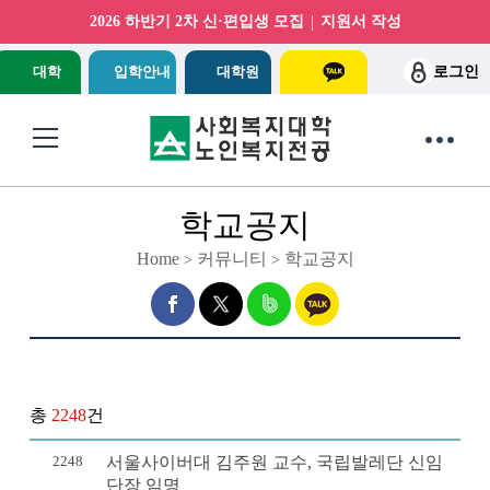
|
2026 하반기 2차 신·편입생 모집
지원서 작성
대학
입학안내
대학원
로그인
학교공지
Home
커뮤니티
학교공지
>
>
총
2248
건
2248
서울사이버대 김주원 교수, 국립발레단 신임
단장 임명