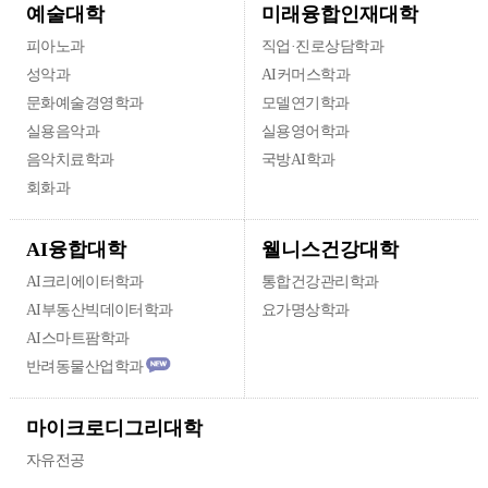
미래융합인재대학
예술대학
피아노과
직업·진로상담학과
성악과
AI커머스학과
문화예술경영학과
모델연기학과
실용음악과
실용영어학과
음악치료학과
국방AI학과
회화과
웰니스건강대학
AI융합대학
AI크리에이터학과
통합건강관리학과
AI부동산빅데이터학과
요가명상학과
AI스마트팜학과
반려동물산업학과
마이크로디그리대학
자유전공