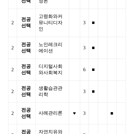
선택
정론
고령화와커
전공
2
뮤니티디자
3
■
선택
인
전공
노인레크리
2
3
■
선택
에이션
전공
디지털사회
2
6
■
선택
와사회복지
전공
생활습관관
2
3
■
선택
리학
전공
사례관리론
2
♥
3
■
선택
전공
자연치유와