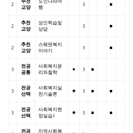
추천
노인나라여
2
3
■
교양
행
추천
성인학습및
2
3
■
교양
상담
추천
스웨덴복지
2
3
■
교양
이야기
전공
사회복지윤
3
♥
3
■
공통
리와철학
전공
사회복지실
★
3
3
■
■
선택
천기술론
전공
사회복지현
★
3
3
■
■
선택
장실습1
전공
지역사회복