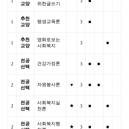
1
3
■
교양
위한글쓰기
추천
평생교육론
1
3
■
교양
추천
영화로보는
1
3
■
교양
사회복지
전공
건강가정론
2
3
■
■
선택
전공
자원봉사론
2
♥
3
■
■
선택
전공
사회복지실
★
2
3
■
■
선택
천론
전공
사회복지행
★
2
3
■
■