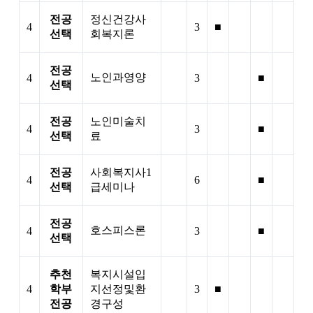
전공
정신건강사
4
3
■
선택
회복지론
전공
노인과영양
4
3
■
선택
전공
노인미술치
4
3
■
선택
료
전공
사회복지사1
4
6
■
선택
급세미나
전공
호스피스론
4
3
■
선택
추천
복지시설입
4
학부
지선정및환
3
■
전공
경구성