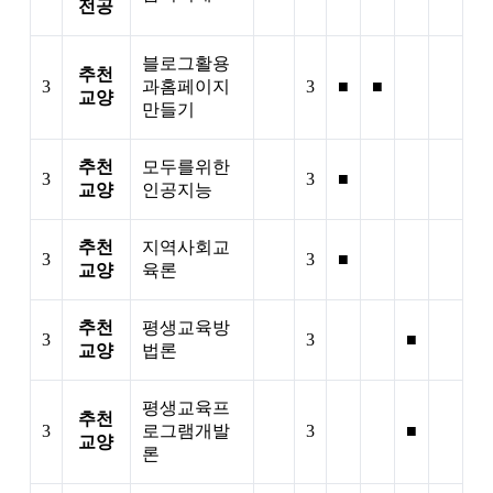
전공
블로그활용
추천
3
과홈페이지
3
■
■
교양
만들기
추천
모두를위한
3
3
■
교양
인공지능
추천
지역사회교
3
3
■
교양
육론
추천
평생교육방
3
3
■
교양
법론
평생교육프
추천
3
로그램개발
3
■
교양
론