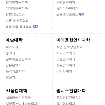
전기전자공학과
문예창작학과
기계제어공학과
뷰티디자인학과
인공지능학과
스포츠지도학과
드론·로봇공학과
응용수학·통계학과
미래융합인재대학
예술대학
피아노과
직업·진로상담학과
성악과
AI커머스학과
문화예술경영학과
모델연기학과
실용음악과
실용영어학과
음악치료학과
국방AI학과
회화과
웰니스건강대학
AI융합대학
AI크리에이터학과
통합건강관리학과
AI부동산빅데이터학과
요가명상학과