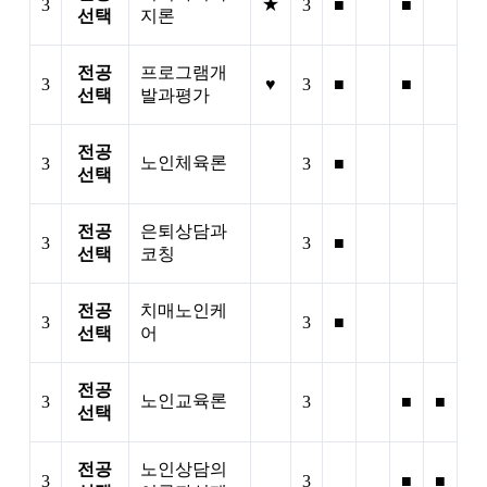
★
3
3
■
■
선택
지론
전공
프로그램개
3
♥
3
■
■
선택
발과평가
전공
노인체육론
3
3
■
선택
전공
은퇴상담과
3
3
■
선택
코칭
전공
치매노인케
3
3
■
선택
어
전공
노인교육론
3
3
■
■
선택
전공
노인상담의
3
3
■
■