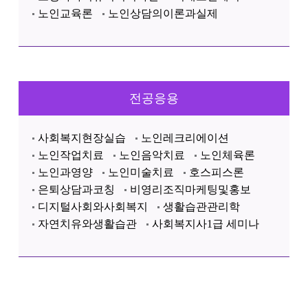
노인교육론
노인상담의이론과실제
전공응용
사회복지현장실습
노인레크리에이션
노인작업치료
노인음악치료
노인체육론
노인과영양
노인미술치료
호스피스론
은퇴상담과코칭
비영리조직마케팅및홍보
디지털사회와사회복지
생활습관관리학
자연치유와생활습관
사회복지사1급 세미나