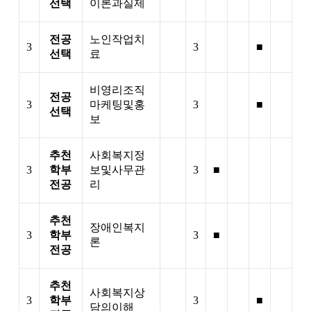
선택
이론과실제
전공
노인작업치
3
3
■
선택
료
비영리조직
전공
3
마케팅및홍
3
■
선택
보
추천
사회복지정
3
학부
보및사무관
3
■
전공
리
추천
장애인복지
3
학부
3
■
론
전공
추천
사회복지상
3
학부
3
■
담의이해