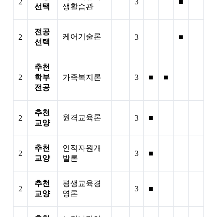
2
3
■
선택
생활습관
전공
케어기술론
2
3
■
선택
추천
2
학부
가족복지론
3
■
■
전공
추천
원격교육론
2
3
■
교양
추천
인적자원개
2
3
■
교양
발론
추천
평생교육경
2
3
■
교양
영론