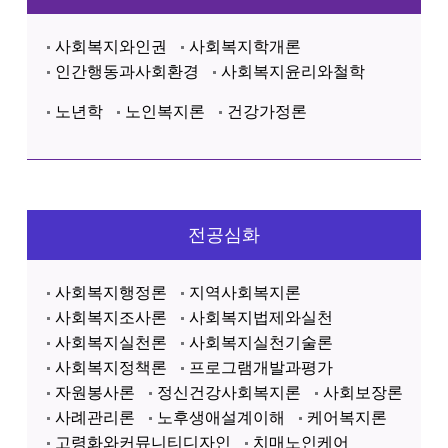
사회복지와인권
사회복지학개론
인간행동과사회환경
사회복지윤리와철학
노년학
노인복지론
건강가정론
전공심화
사회복지행정론
지역사회복지론
사회복지조사론
사회복지법제와실천
사회복지실천론
사회복지실천기술론
사회복지정책론
프로그램개발과평가
자원봉사론
정신건강사회복지론
사회보장론
사례관리론
노후생애설계이해
케어복지론
고령화와커뮤니티디자인
치매노인케어