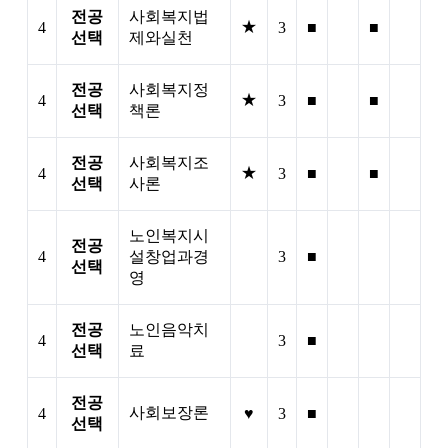
전공
사회복지법
★
4
3
■
■
선택
제와실천
전공
사회복지정
★
4
3
■
■
선택
책론
전공
사회복지조
★
4
3
■
■
선택
사론
노인복지시
전공
4
설창업과경
3
■
선택
영
전공
노인음악치
4
3
■
선택
료
전공
사회보장론
4
♥
3
■
선택