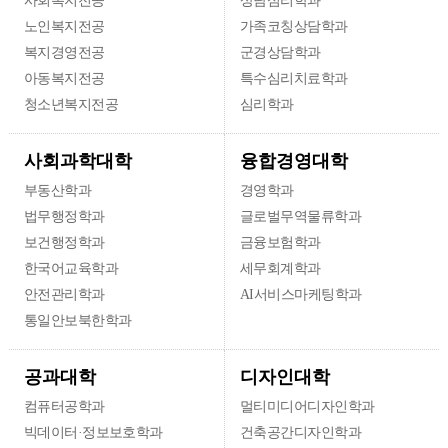
사회복지전공
상담심리학과
노인복지전공
가족코칭상담학과
복지경영전공
군경상담학과
아동복지전공
특수심리치료학과
청소년복지전공
심리학과
융합경영대학
사회과학대학
부동산학과
경영학과
법무행정학과
글로벌무역물류학과
보건행정학과
금융보험학과
한국어교육학과
세무회계학과
안전관리학과
AI서비스마케팅학과
통일안보북한학과
디자인대학
공과대학
컴퓨터공학과
멀티미디어디자인학과
빅데이터·정보보호학과
건축공간디자인학과