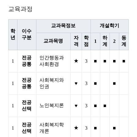
교육과정
교과목정보
개설학기
학
이수
년
구분
자
학
하
동
교과목명
1
2
격
점
계
계
전공
인간행동과
★
1
3
■
■
■
■
공통
사회환경
전공
사회복지와
1
♥
3
■
■
공통
인권
전공
노인복지론
1
♥
3
■
■
선택
전공
사회복지학
★
1
3
■
■
선택
개론