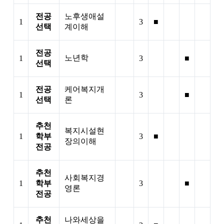
전공
노후생애설
1
3
■
선택
계이해
전공
노년학
1
3
■
선택
전공
케어복지개
1
3
■
선택
론
추천
복지시설현
1
학부
3
■
장의이해
전공
추천
사회복지경
1
학부
3
■
영론
전공
추천
나와세상을