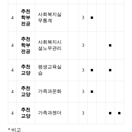
추천
사회복지실
4
학부
3
■
무통계
전공
추천
사회복지시
4
학부
3
■
설노무관리
전공
추천
평생교육실
4
3
■
■
교양
습
추천
가족과문화
4
3
■
교양
추천
가족과젠더
4
3
■
■
교양
* 비고