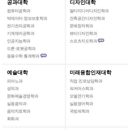
디자인대학
공과대학
컴퓨터공학과
멀티미디어디자인학과
빅데이터·정보보호학과
건축공간디자인학과
전기전자공학과
문예창작학과
기계제어공학과
뷰티디자인학과
인공지능학과
스포츠지도학과
드론·로봇공학과
응용수학·통계학과
미래융합인재대학
예술대학
피아노과
직업·진로상담학과
성악과
AI커머스학과
문화예술경영학과
모델연기학과
실용음악과
실용영어학과
음악치료학과
국방AI학과
회화과