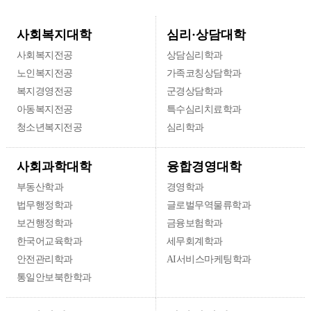
심리·상담대학
사회복지대학
사회복지전공
상담심리학과
노인복지전공
가족코칭상담학과
복지경영전공
군경상담학과
아동복지전공
특수심리치료학과
청소년복지전공
심리학과
융합경영대학
사회과학대학
부동산학과
경영학과
법무행정학과
글로벌무역물류학과
보건행정학과
금융보험학과
한국어교육학과
세무회계학과
안전관리학과
AI서비스마케팅학과
통일안보북한학과