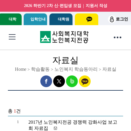
|
2026 하반기 2차 신·편입생 모집
지원서 작성
대학
입학안내
대학원
로그인
자료실
Home
학습활동
노인복지 학습동아리
자료실
>
>
>
총
1
건
1
2017년 노인복지전공 경쟁력 강화사업 보고
회 자료집