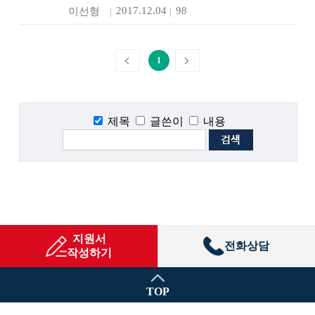
2017.12.04
98
이선형
1
제목
글쓴이
내용
지원서
전화상담
작성하기
TOP