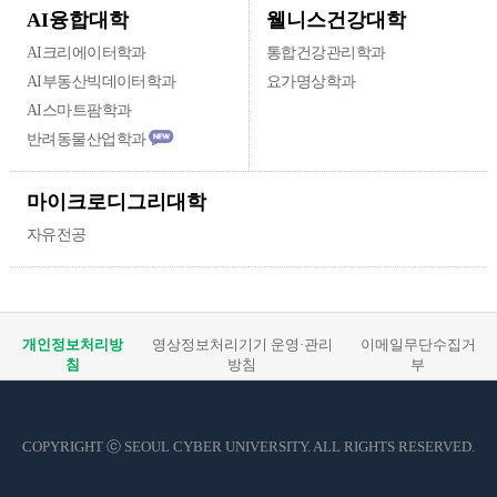
웰니스건강대학
AI융합대학
AI크리에이터학과
통합건강관리학과
AI부동산빅데이터학과
요가명상학과
AI스마트팜학과
반려동물산업학과
마이크로디그리대학
자유전공
개인정보처리방
영상정보처리기기 운영·관리
이메일무단수집거
침
방침
부
COPYRIGHT ⓒ SEOUL CYBER UNIVERSITY. ALL RIGHTS RESERVED.